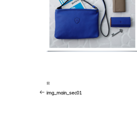
投
前
前
稿
の
img_main_sec01
投
ナ
稿
ビ
ゲ
ー