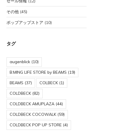
セール情報
(12)
その他
(45)
ポップアップストア
(10)
タグ
augenblick
(10)
B:MING LIFE STORE by BEAMS
(19)
BEAMS
(37)
COLBECK
(1)
COLDBECK
(82)
COLDBECK AMUPLAZA
(44)
COLDBECK COCOWALK
(59)
COLDBECK POP UP STORE
(4)