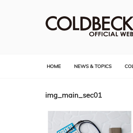
コ
ン
テ
ン
ツ
へ
COLDBECK（
ス
キ
ッ
HOME
NEWS & TOPICS
CO
プ
img_main_sec01