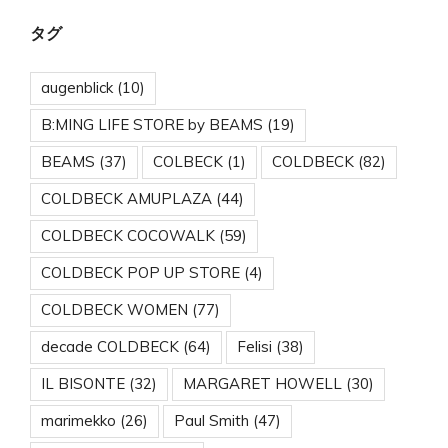
タグ
augenblick
(10)
B:MING LIFE STORE by BEAMS
(19)
BEAMS
(37)
COLBECK
(1)
COLDBECK
(82)
COLDBECK AMUPLAZA
(44)
COLDBECK COCOWALK
(59)
COLDBECK POP UP STORE
(4)
COLDBECK WOMEN
(77)
decade COLDBECK
(64)
Felisi
(38)
IL BISONTE
(32)
MARGARET HOWELL
(30)
marimekko
(26)
Paul Smith
(47)