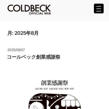
コ
ン
テ
COLDBECK（コールベック）公式サ
ン
ツ
イト
へ
月:
2025年8月
ス
キ
ッ
投
2025/08/07
プ
稿
コールベック創業感謝祭
日: