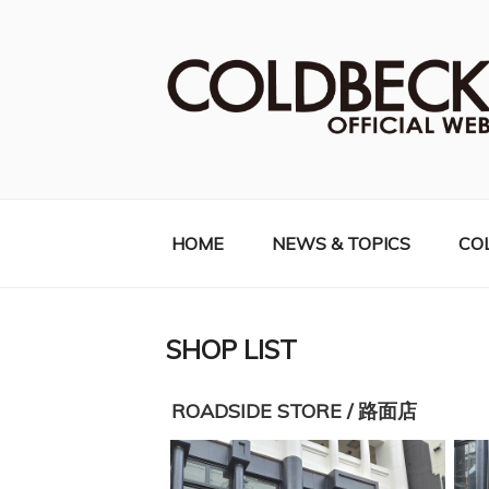
コ
ン
テ
ン
ツ
へ
COLDBECK（
ス
キ
ッ
HOME
NEWS & TOPICS
CO
プ
SHOP LIST
ROADSIDE STORE / 路面店