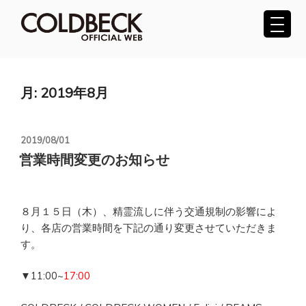
コ
ン
テ
COLDBECK（コールベック）公式サ
ン
ツ
イト
へ
月:
2019年8月
ス
キ
ッ
投
2019/08/01
プ
稿
営業時間変更のお知らせ
日:
８月１５日（木）、精霊流しに伴う交通規制の影響によ
り、各店の営業時間を下記の通り変更させていただきま
す。
▼11:00~
17:00