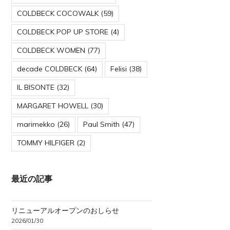
COLDBECK COCOWALK
(59)
COLDBECK POP UP STORE
(4)
COLDBECK WOMEN
(77)
decade COLDBECK
(64)
Felisi
(38)
IL BISONTE
(32)
MARGARET HOWELL
(30)
marimekko
(26)
Paul Smith
(47)
TOMMY HILFIGER
(2)
最近の記事
リニューアルオープンのおしらせ
2026/01/30