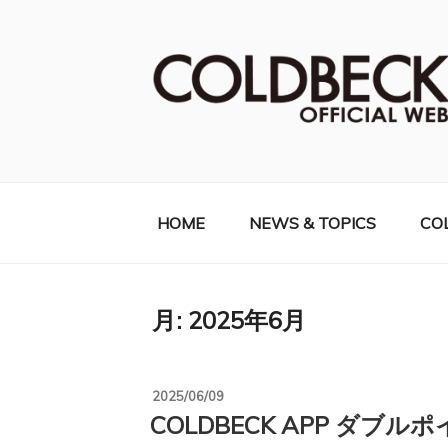
コ
ン
テ
ン
ツ
へ
COLDBECK（
ス
キ
ッ
HOME
NEWS & TOPICS
CO
プ
月:
2025年6月
投
2025/06/09
稿
COLDBECK APP ダブ
日: