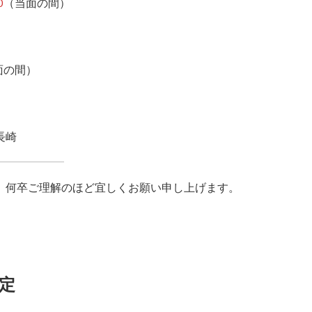
0
（当面の間）
面の間）
長崎
、何卒ご理解のほど宜しくお願い申し上げます。
定