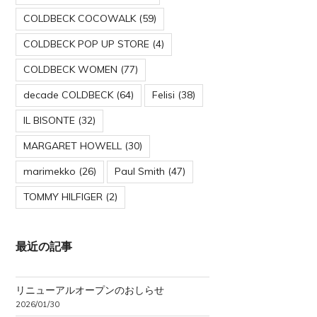
COLDBECK COCOWALK
(59)
COLDBECK POP UP STORE
(4)
COLDBECK WOMEN
(77)
decade COLDBECK
(64)
Felisi
(38)
IL BISONTE
(32)
MARGARET HOWELL
(30)
marimekko
(26)
Paul Smith
(47)
TOMMY HILFIGER
(2)
最近の記事
リニューアルオープンのおしらせ
2026/01/30