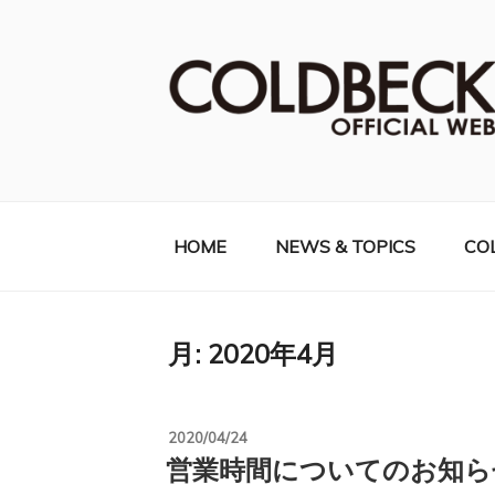
コ
ン
テ
ン
ツ
へ
COLDBECK（
ス
キ
ッ
HOME
NEWS & TOPICS
CO
プ
月:
2020年4月
投
2020/04/24
稿
営業時間についてのお知ら
日: