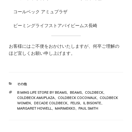
コールベック アミュプラザ
ビーミングライフストアバイビームス長崎
お客様にはご不便をおかけいたしますが、何卒ご理解の
ほど宜しくお願い申し上げます。
カ
その他
テ
タ
B:MING LIFE STORE BY BEAMS
、
BEAMS
、
COLDBECK
、
ゴ
グ
COLDBECK AMUPLAZA
、
COLDBECK COCOWALK
、
COLDBECK
リ
WOMEN
、
DECADE COLDBECK
、
FELISI
、
IL BISONTE
、
ー
MARGARET HOWELL
、
MARIMEKKO
、
PAUL SMITH