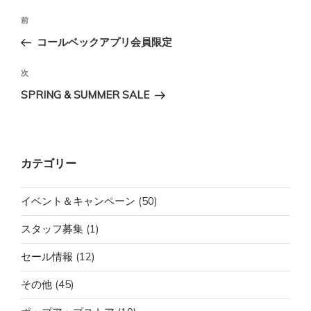
投
前
前
稿
の
コールベックアプリ会員限定
ナ
投
ビ
稿
次
次
ゲ
の
SPRING & SUMMER SALE
投
ー
稿
シ
ョ
カテゴリー
ン
イベント＆キャンペーン
(50)
スタッフ募集
(1)
セール情報
(12)
その他
(45)