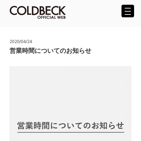
コ
ン
テ
COLDBECK（コールベック）公式サ
ン
ツ
イト
へ
投
2020/04/24
稿
ス
営業時間についてのお知らせ
日:
キ
ッ
プ