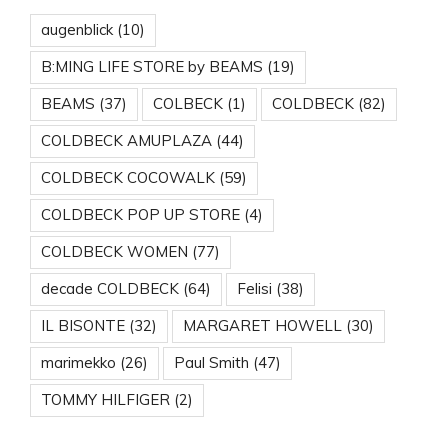
augenblick
(10)
B:MING LIFE STORE by BEAMS
(19)
BEAMS
(37)
COLBECK
(1)
COLDBECK
(82)
COLDBECK AMUPLAZA
(44)
COLDBECK COCOWALK
(59)
COLDBECK POP UP STORE
(4)
COLDBECK WOMEN
(77)
decade COLDBECK
(64)
Felisi
(38)
IL BISONTE
(32)
MARGARET HOWELL
(30)
marimekko
(26)
Paul Smith
(47)
TOMMY HILFIGER
(2)