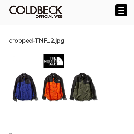
コ
ン
テ
COLDBECK（コールベック）公式サ
ン
ツ
イト
へ
cropped-TNF_2.jpg
ス
キ
ッ
プ
投