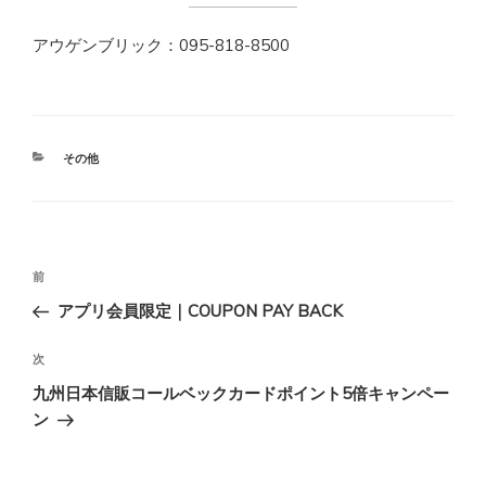
アウゲンブリック：095-818-8500
カ
その他
テ
ゴ
リ
ー
投
前
前
稿
の
アプリ会員限定｜COUPON PAY BACK
ナ
投
ビ
稿
次
次
ゲ
の
九州日本信販コールベックカードポイント5倍キャンペー
投
ー
ン
稿
シ
ョ