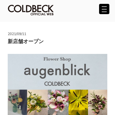
コ
ン
テ
COLDBECK（コールベック）公式サ
ン
ツ
イト
へ
投
2021/09/11
稿
ス
新店舗オープン
日:
キ
ッ
プ