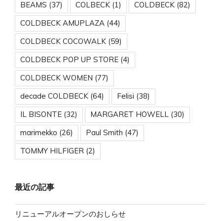
BEAMS
(37)
COLBECK
(1)
COLDBECK
(82)
COLDBECK AMUPLAZA
(44)
COLDBECK COCOWALK
(59)
COLDBECK POP UP STORE
(4)
COLDBECK WOMEN
(77)
decade COLDBECK
(64)
Felisi
(38)
IL BISONTE
(32)
MARGARET HOWELL
(30)
marimekko
(26)
Paul Smith
(47)
TOMMY HILFIGER
(2)
最近の記事
リニューアルオープンのおしらせ