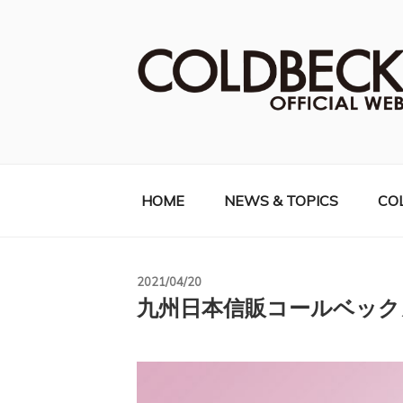
コ
ン
テ
ン
ツ
へ
COLDBECK（
ス
キ
ッ
HOME
NEWS & TOPICS
CO
プ
投
2021/04/20
稿
九州日本信販コールベック
日: