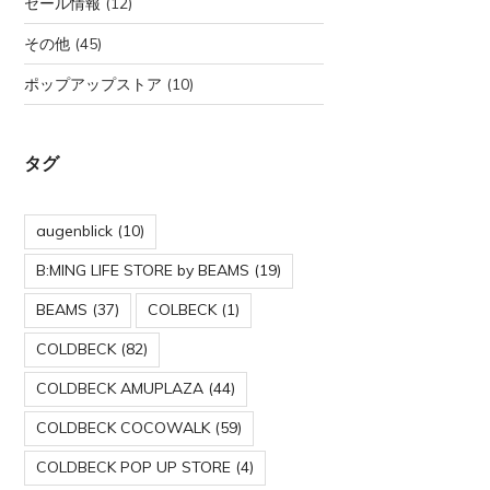
セール情報
(12)
その他
(45)
ポップアップストア
(10)
タグ
augenblick
(10)
B:MING LIFE STORE by BEAMS
(19)
BEAMS
(37)
COLBECK
(1)
COLDBECK
(82)
COLDBECK AMUPLAZA
(44)
COLDBECK COCOWALK
(59)
COLDBECK POP UP STORE
(4)