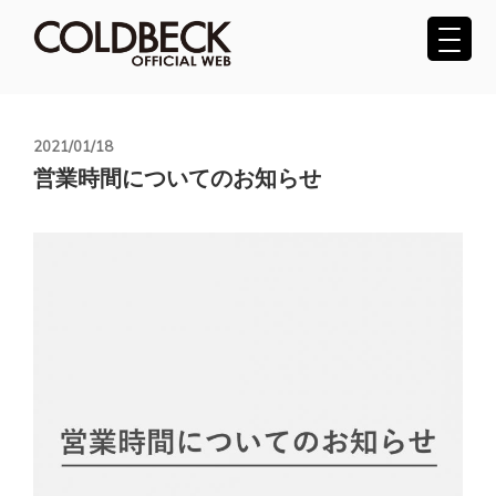
コ
ン
テ
COLDBECK（コールベック）公式サ
ン
ツ
イト
へ
投
2021/01/18
稿
ス
営業時間についてのお知らせ
日:
キ
ッ
プ