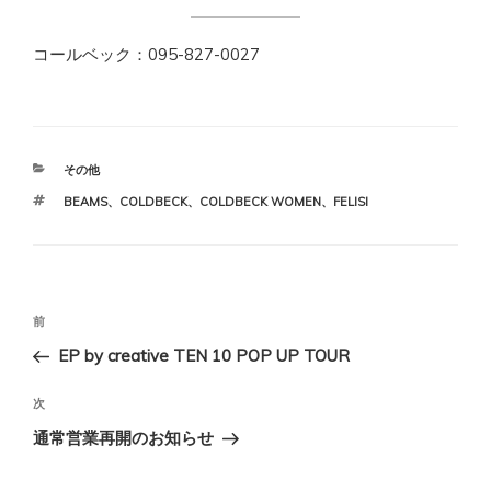
コールベック：095-827-0027
カ
その他
テ
タ
BEAMS
、
COLDBECK
、
COLDBECK WOMEN
、
FELISI
ゴ
グ
リ
ー
投
前
前
稿
の
EP by creative TEN 10 POP UP TOUR
ナ
投
ビ
稿
次
次
ゲ
の
通常営業再開のお知らせ
投
ー
稿