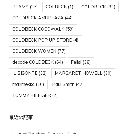
BEAMS
(37)
COLBECK
(1)
COLDBECK
(82)
COLDBECK AMUPLAZA
(44)
COLDBECK COCOWALK
(59)
COLDBECK POP UP STORE
(4)
COLDBECK WOMEN
(77)
decade COLDBECK
(64)
Felisi
(38)
IL BISONTE
(32)
MARGARET HOWELL
(30)
marimekko
(26)
Paul Smith
(47)
TOMMY HILFIGER
(2)
最近の記事
リニューアルオープンのおしらせ