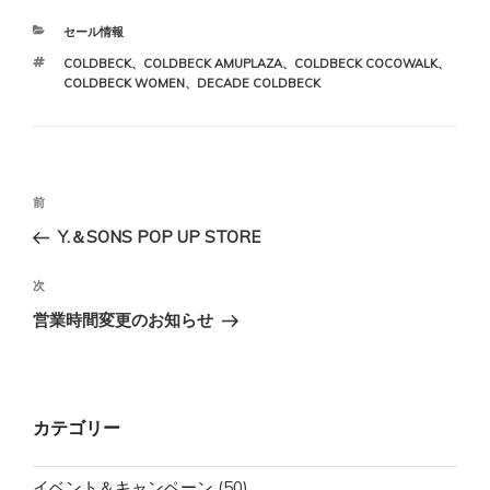
カ
セール情報
テ
タ
COLDBECK
、
COLDBECK AMUPLAZA
、
COLDBECK COCOWALK
、
ゴ
グ
COLDBECK WOMEN
、
DECADE COLDBECK
リ
ー
投
前
前
稿
の
Y.＆SONS POP UP STORE
ナ
投
ビ
稿
次
次
ゲ
の
営業時間変更のお知らせ
投
ー
稿
シ
ョ
カテゴリー
ン
イベント＆キャンペーン
(50)