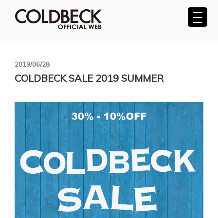
コ
ン
テ
COLDBECK（コールベック）公式サ
ン
ツ
イト
へ
投
2019/06/28
稿
ス
COLDBECK SALE 2019 SUMMER
日:
キ
ッ
プ