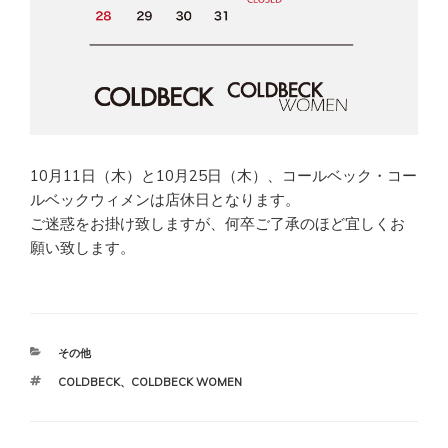
10月11日（木）と10月25日（木）、コールベック・コー
ルベックウィメンは店休日となります。
ご迷惑をお掛け致しますが、何卒ご了承のほど宜しくお
願い致します。
カ
その他
テ
タ
COLDBECK
、
COLDBECK WOMEN
ゴ
グ
リ
ー