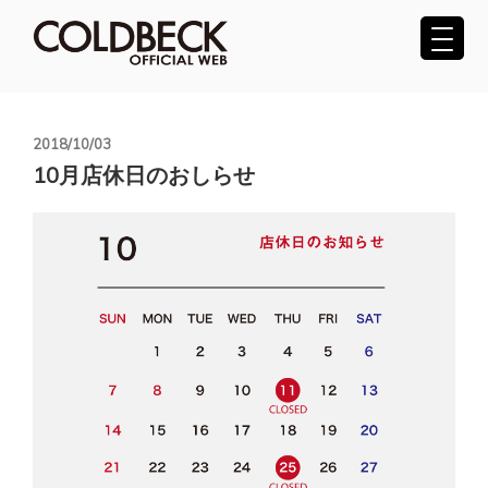
コ
ン
テ
COLDBECK（コールベック）公式サ
ン
ツ
イト
へ
投
2018/10/03
稿
ス
10月店休日のおしらせ
日:
キ
ッ
プ