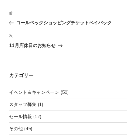
投
前
前
稿
の
コールベックショッピングチケットペイバック
ナ
投
ビ
稿
次
次
ゲ
の
11月店休日のお知らせ
投
ー
稿
シ
ョ
カテゴリー
ン
イベント＆キャンペーン
(50)
スタッフ募集
(1)
セール情報
(12)
その他
(45)