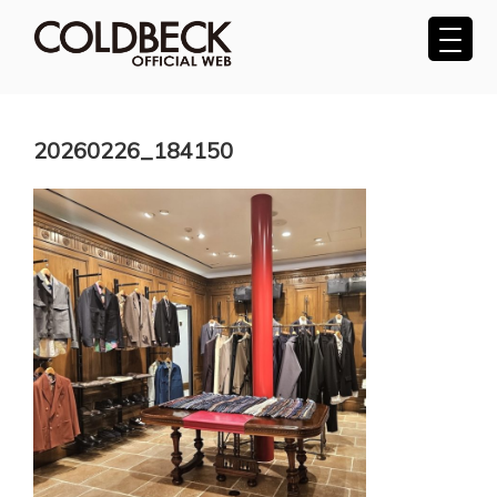
コ
ン
テ
COLDBECK（コールベック）公式サ
ン
ツ
イト
へ
20260226_184150
ス
キ
ッ
プ