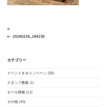
投
前
前
稿
の
20260226_184150
ナ
投
ビ
稿
ゲ
ー
カテゴリー
シ
ョ
イベント＆キャンペーン
(50)
ン
スタッフ募集
(1)
セール情報
(12)
その他
(45)