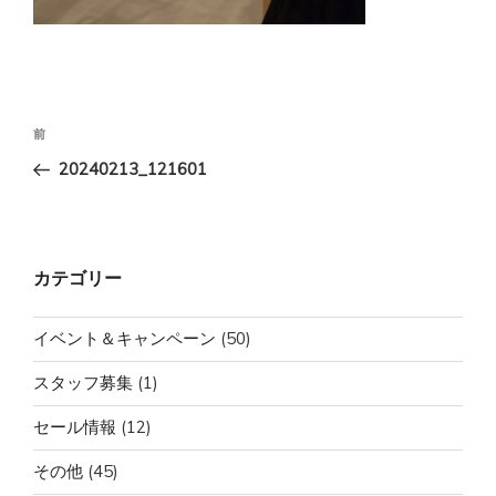
投
前
前
稿
の
20240213_121601
ナ
投
ビ
稿
ゲ
ー
カテゴリー
シ
ョ
イベント＆キャンペーン
(50)
ン
スタッフ募集
(1)
セール情報
(12)
その他
(45)