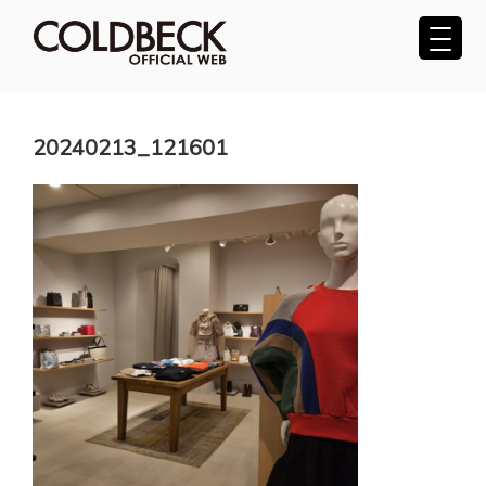
コ
ン
テ
COLDBECK（コールベック）公式サ
ン
ツ
イト
へ
20240213_121601
ス
キ
ッ
プ