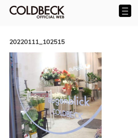
コ
ン
テ
COLDBECK（コールベック）公式サ
ン
ツ
イト
へ
20220111_102515
ス
キ
ッ
プ