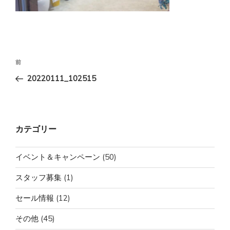
投
前
前
稿
の
20220111_102515
ナ
投
ビ
稿
ゲ
ー
カテゴリー
シ
ョ
イベント＆キャンペーン
(50)
ン
スタッフ募集
(1)
セール情報
(12)
その他
(45)