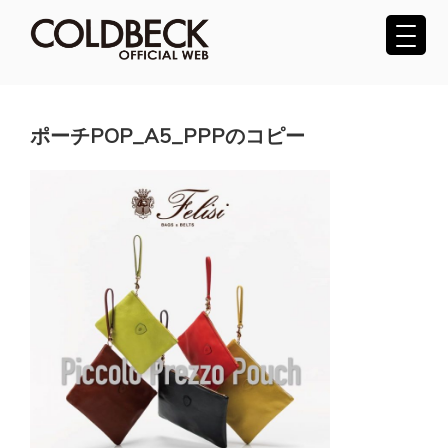
コ
ン
テ
COLDBECK（コールベック）公式サ
ン
ツ
イト
へ
ポーチPOP_A5_PPPのコピー
ス
キ
ッ
プ