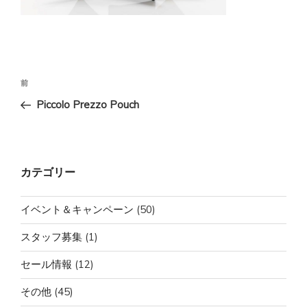
投
前
前
稿
の
Piccolo Prezzo Pouch
ナ
投
ビ
稿
ゲ
ー
カテゴリー
シ
ョ
イベント＆キャンペーン
(50)
ン
スタッフ募集
(1)
セール情報
(12)
その他
(45)