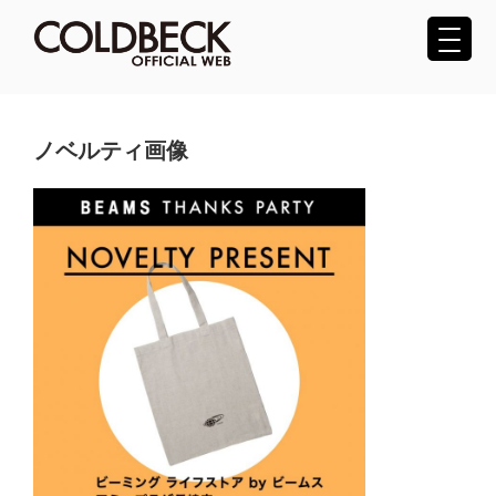
コ
ン
テ
COLDBECK（コールベック）公式サ
ン
ツ
イト
へ
ノベルティ画像
ス
キ
ッ
プ