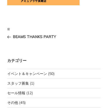
投
前
前
稿
の
BEAMS THANKS PARTY
ナ
投
ビ
稿
ゲ
ー
カテゴリー
シ
ョ
イベント＆キャンペーン
(50)
ン
スタッフ募集
(1)
セール情報
(12)
その他
(45)