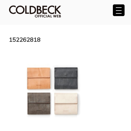
コ
ン
テ
COLDBECK（コールベック）公式サ
ン
ツ
イト
へ
152262818
ス
キ
ッ
プ