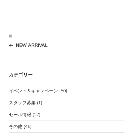
投
前
前
稿
の
NEW ARRIVAL
ナ
投
ビ
稿
ゲ
ー
カテゴリー
シ
ョ
イベント＆キャンペーン
(50)
ン
スタッフ募集
(1)
セール情報
(12)
その他
(45)