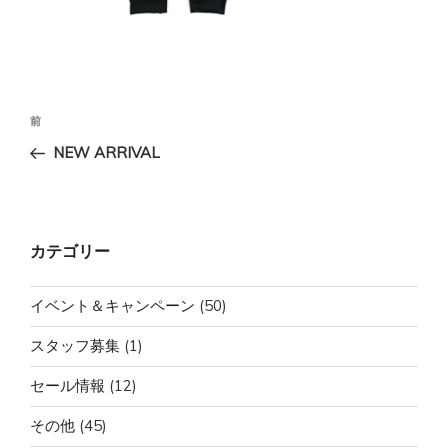
投
前
前
稿
の
NEW ARRIVAL
ナ
投
ビ
稿
ゲ
ー
カテゴリー
シ
ョ
イベント＆キャンペーン
(50)
ン
スタッフ募集
(1)
セール情報
(12)
その他
(45)