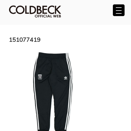
コ
ン
テ
COLDBECK（コールベック）公式サ
ン
ツ
イト
へ
151077419
ス
キ
ッ
プ