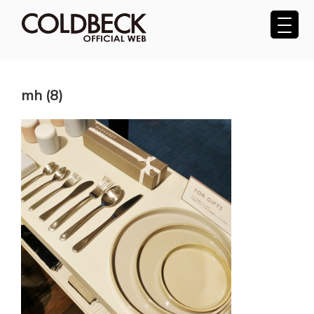
コ
ン
テ
COLDBECK（コールベック）公式サ
ン
ツ
イト
へ
mh (8)
ス
キ
ッ
プ