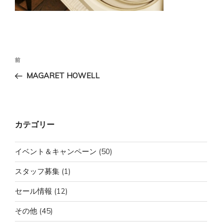
投
前
前
稿
の
MAGARET HOWELL
ナ
投
ビ
稿
ゲ
ー
カテゴリー
シ
ョ
イベント＆キャンペーン
(50)
ン
スタッフ募集
(1)
セール情報
(12)
その他
(45)