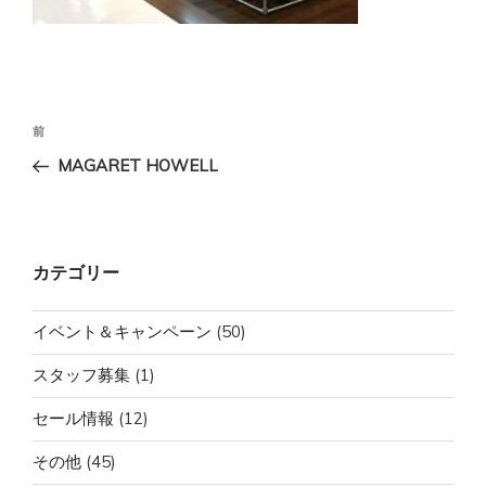
投
前
前
稿
の
MAGARET HOWELL
ナ
投
ビ
稿
ゲ
ー
カテゴリー
シ
ョ
イベント＆キャンペーン
(50)
ン
スタッフ募集
(1)
セール情報
(12)
その他
(45)