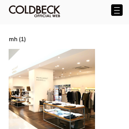
コ
ン
テ
COLDBECK（コールベック）公式サ
ン
ツ
イト
へ
mh (1)
ス
キ
ッ
プ