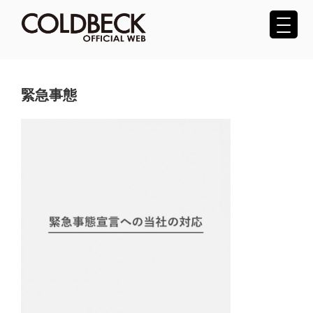
コ
ン
テ
COLDBECK（コールベック）公式サ
ン
ツ
イト
へ
緊急事態
ス
キ
ッ
プ