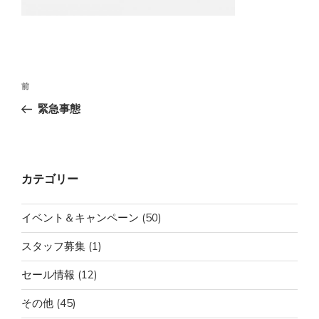
投
前
前
稿
の
緊急事態
ナ
投
ビ
稿
ゲ
ー
カテゴリー
シ
ョ
イベント＆キャンペーン
(50)
ン
スタッフ募集
(1)
セール情報
(12)
その他
(45)